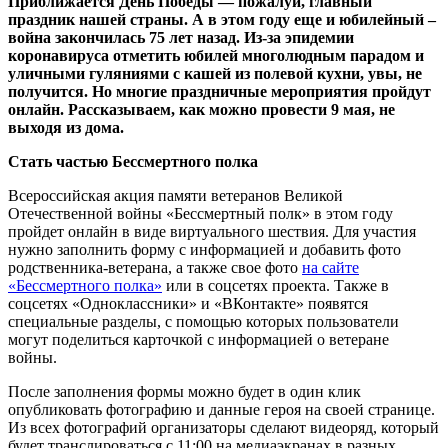
Приближается День Победы — пожалуй, главный
праздник нашей страны. А в этом году еще и юбилейный –
война закончилась 75 лет назад. Из-за эпидемии
коронавируса отметить юбилей многолюдным парадом и
уличными гуляниями с кашей из полевой кухни, увы, не
получится. Но многие праздничные мероприятия пройдут
онлайн. Рассказываем, как можно провести 9 мая, не
выходя из дома.
Стать частью Бессмертного полка
Всероссийская акция памяти ветеранов Великой
Отечественной войны «Бессмертный полк» в этом году
пройдет онлайн в виде виртуального шествия. Для участия
нужно заполнить форму с информацией и добавить фото
родственника-ветерана, а также свое фото
на сайте
«Бессмертного полка»
или в соцсетях проекта. Также в
соцсетях «Одноклассники» и «ВКонтакте» появятся
специальные разделы, с помощью которых пользователи
могут поделиться карточкой с информацией о ветеране
войны.
После заполнения формы можно будет в один клик
опубликовать фотографию и данные героя на своей странице.
Из всех фотографий организаторы сделают видеоряд, который
будет транслироваться с 11:00 на медиаэкранах в разных