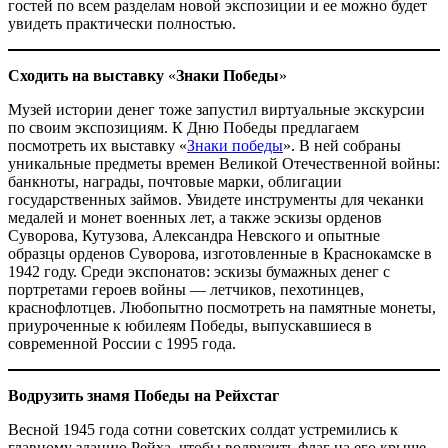
гостей по всем разделам новой экспозиции и ее можно будет
увидеть практически полностью.
Сходить на выставку
«
Знаки Победы
»
Музей истории денег тоже запустил виртуальные экскурсии
по своим экспозициям. К Дню Победы предлагаем
посмотреть их выставку «
Знаки победы
». В ней собраны
уникальные предметы времен Великой Отечественной войны:
банкноты, награды, почтовые марки, облигации
государственных займов. Увидете инструменты для чеканки
медалей и монет военных лет, а также эскизы орденов
Суворова, Кутузова, Александра Невского и опытные
образцы орденов Суворова, изготовленные в Краснокамске в
1942 году. Среди экспонатов: эскизы бумажных денег с
портретами героев войны — летчиков, пехотинцев,
краснофлотцев. Любопытно посмотреть на памятные монеты,
приуроченные к юбилеям Победы, выпускавшиеся в
современной России с 1995 года.
Водрузить знамя Победы
на Рейхстаг
Весной 1945 года сотни советских солдат устремились к
главному зданию Рейха, чтобы водрузить флаг на его крыше.