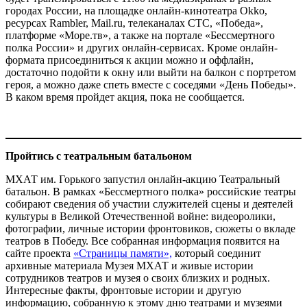
городах России, на площадке онлайн-кинотеатра Okko,
ресурсах Rambler, Mail.ru, телеканалах СТС, «Победа»,
платформе «Море.тв», а также на портале «Бессмертного
полка России» и других онлайн-сервисах. Кроме онлайн-
формата присоединиться к акции можно и оффлайн,
достаточно подойти к окну или выйти на балкон с портретом
героя, а можно даже спеть вместе с соседями «День Победы».
В каком время пройдет акция, пока не сообщается.
Пройтись с театральным батальоном
МХАТ им. Горького запустил онлайн-акцию Театральный
батальон. В рамках «Бессмертного полка» российские театры
собирают сведения об участии служителей сцены и деятелей
культуры в Великой Отечественной войне: видеоролики,
фотографии, личные истории фронтовиков, сюжеты о вкладе
театров в Победу. Все собранная информация появится на
сайте проекта
«Страницы памяти»,
который соединит
архивные материала Музея МХАТ и живые истории
сотрудников театров и музея о своих близких и родных.
Интересные факты, фронтовые истории и другую
информацию, собранную к этому дню театрами и музеями