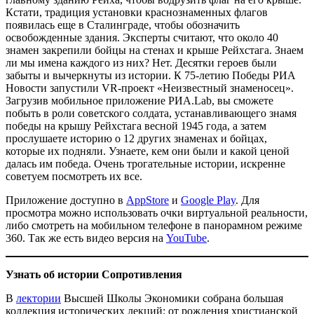
Кстати, традиция установки краснознаменных флагов
появилась еще в Сталинграде, чтобы обозначить
освобожденные здания. Эксперты считают, что около 40
знамен закрепили бойцы на стенах и крыше Рейхстага. Знаем
ли мы имена каждого из них? Нет. Десятки героев были
забыты и вычеркнуты из истории. К 75-летию Победы РИА
Новости запустили VR-проект «Неизвестный знаменосец».
Загрузив мобильное приложение РИА.Lab, вы сможете
побыть в роли советского солдата, устанавливающего знамя
победы на крышу Рейхстага весной 1945 года, а затем
прослушаете историю о 12 других знаменах и бойцах,
которые их подняли. Узнаете, кем они были и какой ценой
далась им победа. Очень трогательные истории, искренне
советуем посмотреть их все.
Приложение доступно в
AppStore
и
Google Play
. Для
просмотра можно использовать очки виртуальной реальности,
либо смотреть на мобильном телефоне в панорамном режиме
360. Так же есть видео версия на
YouTube
.
Узнать об истории Сопротивления
В
лектории
Высшей Школы Экономики собрана большая
коллекция исторических лекций: от рождения христианской