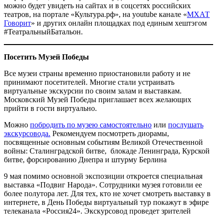
можно будет увидеть на сайтах и в соцсетях российских
театров, на портале «Культура.рф», на youtube канале «
МХАТ
Говорит
» и других онлайн площадках под единым хештэгом
#ТеатральныйБатальон.
П
осетить Музе
й Победы
Все музеи страны временно приостановили работу и не
принимают посетителей. Многие стали устраивать
виртуальные экскурсии по своим залам и выставкам.
Московский Музей Победы приглашает всех желающих
прийти в гости виртуально.
Можно
побродить по музею самостоятельно
или
послушать
экскурсовода.
Рекомендуем посмотреть диорамы,
посвященные основным событиям Великой Отечественной
войны: Сталинградской битве, блокаде Ленинграда, Курской
битве, форсированию Днепра и штурму Берлина
9 мая помимо основной экспозиции откроется специальная
выставка «Подвиг Народа». Сотрудники музея готовили ее
более полутора лет. Для тех, кто не хочет смотреть выставку в
интернете, в День Победы виртуальный тур покажут в эфире
телеканала «Россия24». Экскурсовод проведет зрителей