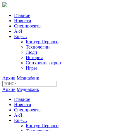
Главное
Новости
Спецпроекты
А-Я
Ещё…
Контур Первого
Технологии
Люди
История
Синхроинфотрон
Игры
Архив
Медиабанк
Архив
Медиабанк
Главное
Новости
Спецпроекты
А-Я
Ещё…
Контур Первого
Технологии