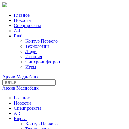
Главное
Новости
Спецпроекты
А-Я
Ещё…
Контур Первого
Технологии
Люди
История
Синхроинфотрон
Игры
Архив
Медиабанк
Архив
Медиабанк
Главное
Новости
Спецпроекты
А-Я
Ещё…
Контур Первого
Технологии