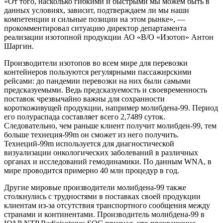
«От того, насколько гибкими и быстрыми мы можем быть в
данных условиях, зависит, подтверждаем ли мы наши
компетенции и сильные позиции на этом рынке», —
прокомментировал ситуацию директор департамента
реализации изотопной продукции АО «В/О «Изотоп» Антон
Шаргин.
Производители изотопов во всем мире для перевозки
контейнеров пользуются регулярными пассажирскими
рейсами: до пандемии перевозки на них были самыми
предсказуемыми. Ведь предсказуемость и своевременность
поставок чрезвычайно важны для сохранности
короткоживущей продукции, например молибдена-99. Период
его полураспада составляет всего 2,7489 суток.
Следовательно, чем раньше клиент получит молибден-99, тем
больше технеция-99m он сможет из него получить.
Технеций-99m используется для диагностической
визуализации онкологических заболеваний в различных
органах и исследований гемодинамики. По данным WNA, в
мире проводится примерно 40 млн процедур в год.
Другие мировые производители молибдена-99 также
столкнулись с трудностями в поставках своей продукции
клиентам из-за отсутствия транспортного сообщения между
странами и континентами. Производитель молибдена-99 в