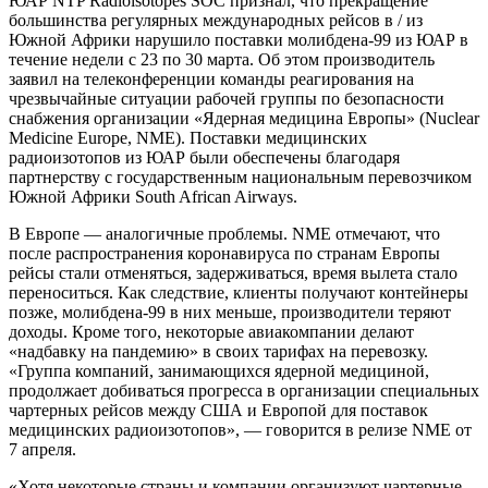
ЮАР NTP Radioisotopes SOC признал, что прекращение
большинства регулярных международных рейсов в / из
Южной Африки нарушило поставки мoлибдена-99 из ЮАР в
течение недели с 23 по 30 марта. Об этом производитель
заявил на телеконференции команды реагирования на
чрезвычайные ситуации рабочей группы по безопасности
снабжения организации «Ядерная медицина Европы» (Nuclear
Medicine Europe, NME). Поставки медицинских
радиоизотопов из ЮАР были обеспечены благодаря
партнерству с государственным национальным перевозчиком
Южной Африки South African Airways.
В Европе — аналогичные проблемы. NME отмечают, что
после распространения коронавируса по странам Европы
рейсы стали отменяться, задерживаться, время вылета стало
переноситься. Как следствие, клиенты получают контейнеры
позже, молибдена-99 в них меньше, производители теряют
доходы. Кроме того, некоторые авиакомпании делают
«надбавку на пандемию» в своих тарифах на перевозку.
«Группа компаний, занимающихся ядерной медициной,
продолжает добиваться прогресса в организации специальных
чартерных рейсов между США и Европой для поставок
медицинских радиоизотопов», — говорится в релизе NME от
7 апреля.
«Хотя некоторые страны и компании организуют чартерные