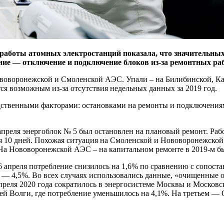
аботы атомных электростанций показала, что значительных 
ие — отключение и подключение блоков из-за ремонтных раб
ововоронежской и Смоленской АЭС. Упали – на Билибинской, Ка
ся возможным из-за отсутствия недельных данных за 2019 год.
дственными факторами: остановками на ремонты и подключениям
апреля энергоблок № 5 был остановлен на плановый ремонт. Раб
 10 дней. Похожая ситуация на Смоленской и Нововоронежской 
На Нововоронежской АЭС – на капитальном ремонте в 2019-м был
6 апреля потребление снизилось на 1,6% по сравнению с сопоста
еля — 4,5%. Во всех случаях использовались данные, «очищенные 
апреля 2020 года сократилось в энергосистеме Москвы и Москов
й Волги, где потребление уменьшилось на 4,1%. На третьем — 