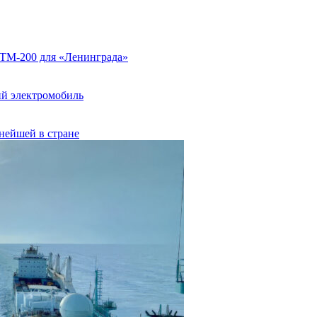
ИТМ-200 для «Ленинграда»
ий электромобиль
пнейшей в стране