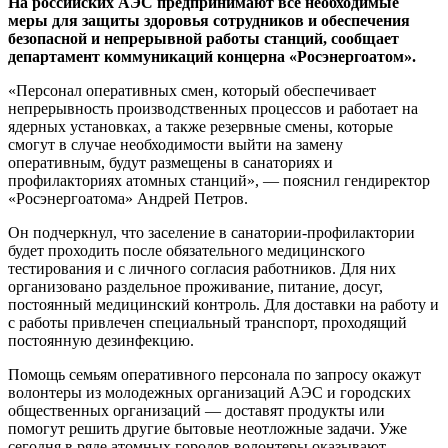
На российских АЭС предпринимают все необходимые
меры для защиты здоровья сотрудников и обеспечения
безопасной и непрерывной работы станций, сообщает
департамент коммуникаций концерна «Росэнергоатом».
«Персонал оперативных смен, который обеспечивает
непрерывность производственных процессов и работает на
ядерных установках, а также резервные смены, которые
смогут в случае необходимости выйти на замену
оперативным, будут размещены в санаториях и
профилакториях атомных станций», — пояснил гендиректор
«Росэнергоатома» Андрей Петров.
Он подчеркнул, что заселение в санатории-профилактории
будет проходить после обязательного медицинского
тестирования и с личного согласия работников. Для них
организовано раздельное проживание, питание, досуг,
постоянный медицинский контроль. Для доставки на работу и
с работы привлечен специальный транспорт, проходящий
постоянную дезинфекцию.
Помощь семьям оперативного персонала по запросу окажут
волонтеры из молодежных организаций АЭС и городских
общественных организаций — доставят продукты или
помогут решить другие бытовые неотложные задачи. Уже
сегодня в ряде атомных городов волонтеры оказывают