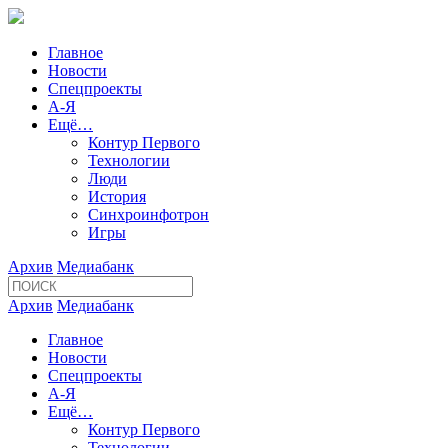
Главное
Новости
Спецпроекты
А-Я
Ещё…
Контур Первого
Технологии
Люди
История
Синхроинфотрон
Игры
Архив
Медиабанк
Архив
Медиабанк
Главное
Новости
Спецпроекты
А-Я
Ещё…
Контур Первого
Технологии