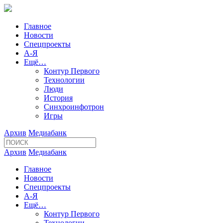
Главное
Новости
Спецпроекты
А-Я
Ещё…
Контур Первого
Технологии
Люди
История
Синхроинфотрон
Игры
Архив
Медиабанк
Архив
Медиабанк
Главное
Новости
Спецпроекты
А-Я
Ещё…
Контур Первого
Технологии