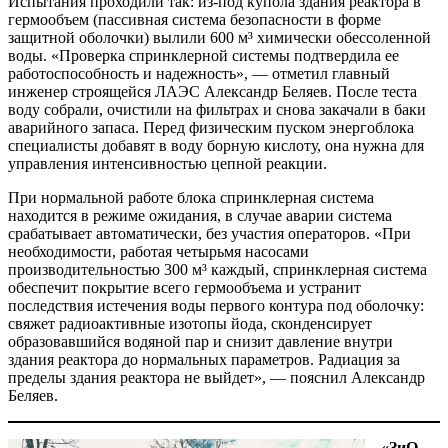
Испытания проходили так: из-под купола здания реактора в
гермообъем (пассивная система безопасности в форме
защитной оболочки) вылили 600 м³ химически обессоленной
воды. «Проверка спринклерной системы подтвердила ее
работоспособность и надежность», — отметил главный
инженер строящейся ЛАЭС Александр Беляев. После теста
воду собрали, очистили на фильтрах и снова закачали в баки
аварийного запаса. Перед физическим пуском энергоблока
специалисты добавят в воду борную кислоту, она нужна для
управления интенсивностью цепной реакции.
При нормальной работе блока спринклерная система
находится в режиме ожидания, в случае аварии система
срабатывает автоматически, без участия операторов. «При
необходимости, работая четырьмя насосами
производительностью 300 м³ каждый, спринклерная система
обеспечит покрытие всего гермообъема и устранит
последствия истечения воды первого контура под оболочку:
свяжет радиоактивные изотопы йода, сконденсирует
образовавшийся водяной пар и снизит давление внутри
здания реактора до нормальных параметров. Радиация за
пределы здания реактора не выйдет», — пояснил Александр
Беляев.
«ЗиО-