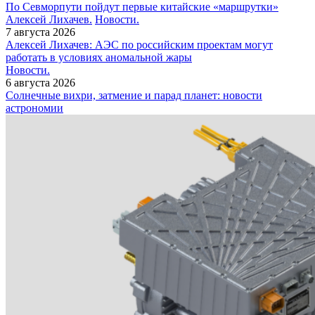
По Севморпути пойдут первые китайские «маршрутки»
Алексей Лихачев.
Новости.
7 августа 2026
Алексей Лихачев: АЭС по российским проектам могут
работать в условиях аномальной жары
Новости.
6 августа 2026
Солнечные вихри, затмение и парад планет: новости
астрономии