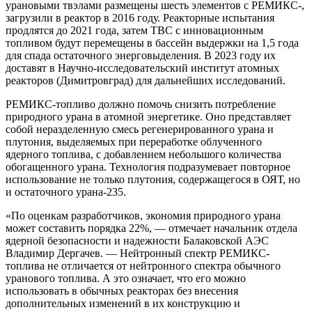
урановыми твэлами размещены шесть элементов с РЕМИКС-,
загрузили в реактор в 2016 году. Реакторные испытания
продлятся до 2021 года, затем ТВС с инновационным
топливом будут перемещены в бассейн выдержки на 1,5 года
для спада остаточного энерговыделения. В 2023 году их
доставят в Научно-исследовательский институт атомных
реакторов (Димитровград) для дальнейших исследований.
РЕМИКС-топливо должно помочь снизить потребление
природного урана в атомной энергетике. Оно представляет
собой неразделенную смесь регенерированного урана и
плутония, выделяемых при переработке облученного
ядерного топлива, с добавлением небольшого количества
обогащенного урана. Технология подразумевает повторное
использование не только плутония, содержащегося в ОЯТ, но
и остаточного урана-235.
«По оценкам разработчиков, экономия природного урана
может составить порядка 22%, — отмечает начальник отдела
ядерной безопасности и надежности Балаковской АЭС
Владимир Дергачев. — Нейтронный спектр РЕМИКС-
топлива не отличается от нейтронного спектра обычного
уранового топлива. А это означает, что его можно
использовать в обычных реакторах без внесения
дополнительных изменений в их конструкцию и