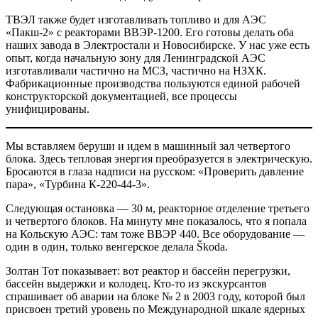
ТВЭЛ также будет изготавливать топливо и для АЭС
«Пакш-2» с реакторами ВВЭР-1200. Его готовы делать оба
наших завода в Электростали и Новосибирске. У нас уже есть
опыт, когда начальную зону для Ленинградской АЭС
изготавливали частично на МСЗ, частично на НЗХК.
Фабрикационные производства пользуются единой рабочей
конструкторской документацией, все процессы
унифицированы.
Мы вставляем беруши и идем в машинный зал четвертого
блока. Здесь тепловая энергия преобразуется в электрическую.
Бросаются в глаза надписи на русском: «Проверить давление
пара», «Турбина К-220-44-3».
Следующая остановка — 30 м, реакторное отделение третьего
и четвертого блоков. На минуту мне показалось, что я попала
на Кольскую АЭС: там тоже ВВЭР 440. Все оборудование —
один в один, только венгерское делала Škoda.
Золтан Тот показывает: вот реактор и бассейн перегрузки,
бассейн выдержки и колодец. Кто-то из экскурсантов
спрашивает об аварии на блоке № 2 в 2003 году, которой был
присвоен третий уровень по Международной шкале ядерных