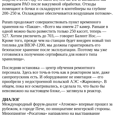
размещаем РАО после вакуумной обработки. Отходы
помещают в бочки и складируют в контейнеры на глубине
200–250 м. Охлаждение обеспечивается воздушным потоком».
Puram продолжает совершенствовать пункт временного
хранения на «Пакше». «Всего мы имеем 27 камер. Раньше в
одной можно было разместить только 250 кассет, теперь —
527. Хотим увеличить до 703, — говорит Балинт Нос. —
Кроме того, прежде чем на станции будет внедрен новый тип
топлива для ВВЭР-1200, мы должны гарантировать его
безопасное хранение после эксплуатации. Поэтому мы уже
готовимся к получению сертификата для нового типа
хранилища».
Последняя остановка — центр обучения ремонтного
персонала. Здесь все точь-в-точь как в реакторном зале, даже
санпропускник есть. И оборудование не имитация — его
приобрели у недостроенной польской АЭС «Жарновец». В
общем, пока все осматривались, я сделала то, что было бы
невозможно на настоящем блоке, — заглянула в реактор.
ДИАЛОГ
Международный форум-диалог «Атомэко» впервые прошел за
рубежом, в городе Пече, по инициативе венгерской стороны.
Мероприятие «Росатома» направлено на выстраивание