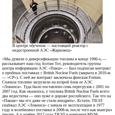
В центре обучения — настоящий реактор c
недостроенной АЭС «Жарновец»
«Мы думали о диверсификации топлива в конце ­1990-х, —
рассказывает наш гид Золтан Тот, руководитель группы
центра информации АЭС «Пакш». — Был подписан контракт
о пробных поставках с British Nuclear Fuels (закрыта в 2010-м.
— «СР»). С ней же контракт заключила финская Fortum.
Сначала топливо загрузили на второй блок ее АЭС
«Ловииса». Туда было поставлено семь перегрузок с 2001 по
2007 год. Как оказалось, у топлива British Nuclear Fuels всего
два недостатка — оно хуже и дороже российского. Так что на
«Пакше» мы его даже не стали внедрять». Кстати, ТВЭЛ
снабжал АЭС «Ловииса» с начала ее эксплуатации в 1977
году и возобновил поставки в 2008-м, после того как выиграл
тендер. А в ноябре 2017 года ТВЭЛ и компания MVM,