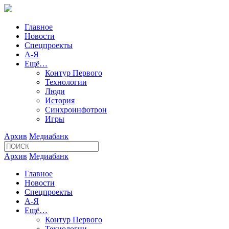
Главное
Новости
Спецпроекты
А-Я
Ещё…
Контур Первого
Технологии
Люди
История
Синхроинфотрон
Игры
Архив
Медиабанк
Архив
Медиабанк
Главное
Новости
Спецпроекты
А-Я
Ещё…
Контур Первого
Технологии