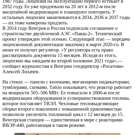
1987 годы. Лицензия на эксплуатацию первого истекает в
2032 году. Ее уже продлевали на 20 лет в 2012-м после
масштабной модернизации и планируют повторить. У
остальных лицензии заканчиваются в 2034, 2036 и 2037 годы
— их тоже намерены продлить.
В 2014 году Венгрия и Россия подписали соглашение о
строительстве двухблочной АЭС «Пакш-2». Технический
проект утвержден этой осенью. Следующий этап — передача
лицензионной документации заказчику в марте 2020-го. В
июне ее получит регулятор. «У регулятора есть право
рассматривать документы 15 месяцев. Исходя из этого,
лицензию мы ожидаем во второй половине 2021 года», —
сообщил журналистам в Венгрии гендиректор «Росатома»
Алексей Лихачев.
На стенах — панели с кнопками, мигающими индикаторами,
тумблерами, схемами. Табло показывает, что реактор работает
на мощности 505–506 МВт. Ее повысили в 2006-м после
модернизации оборудования и усовершенствования топлива,
которое поставляет ТВЭЛ. Чехловые тепловыделяющие
сборки второго поколения с повышенной ураноемкостью
позволили увеличить топливный цикл с 12 месяцев до 15.
Венгерская станция — единственная в мире с реакторами
ВВЭР-440, работающая в таком режиме.