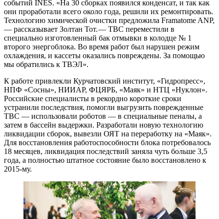
событий INES. «На 30 сборках появился конденсат, и так как
они проработали всего около года, решили их ремонтировать.
Технологию химической очистки предложила Framatome ANP,
— рассказывает Золтан Тот. — ТВС переместили в
специально изготовленный бак отмывки в колодце № 1
второго энергоблока. Во время работ был нарушен режим
охлаждения, и кассеты оказались повреждены. За помощью
мы обратились к ТВЭЛ».
К работе привлекли Курчатовский институт, «Гидропресс»,
НПФ «Сосны», НИИАР, ФЦЯРБ, «Маяк» и НТЦ «Нуклон».
Российские специалисты в рекордно короткие сроки
устранили последствия, помогли выгрузить поврежденные
ТВС — использовали роботов — в специальные пеналы, а
затем в бассейн выдержки. Разработали новую технологию
ликвидации сборок, вывезли ОЯТ на переработку на «Маяк».
Для восстановления работоспособности блока потребовалось
18 месяцев, ликвидация последствий заняла чуть больше 3,5
года, а полностью штатное состояние было восстановлено к
2015-му.