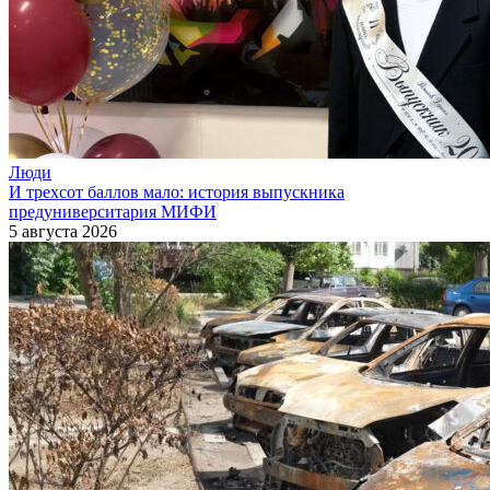
Люди
И трехсот баллов мало: история выпускника
предуниверситария МИФИ
5 августа 2026