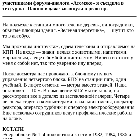
участниками форума-диалога «Атомэко» я съездила в
техтур на «Пакш» и даже заглянула в реактор.
На подъезде к станции много зелени: деревья, виноградники,
обвитые плющом здания. «Зеленая энергетика», — шутит кто-
то в автобусе.
Мы проходим инструктаж, сдаем телефоны и отправляемся на
КПП. На входе — знаки: нельзя с животными, напитками,
мороженым, а еще с бомбой и пистолетом. Ничего из этого у
меня с собой нет, так что уверенно иду вперед.
После досмотра нас провожают к блочному пункту
управления четвертого блока. БПУ на станции пять, один
учебный. В лифте отметки — метры вместо этажей. Наша
остановка — 10 м. В помещение БПУ мы не зашли, но
рассмотрели все в деталях из застекленной галереи. Четыре
человека сидят за компьютерами: начальник смены, оператор
реактора, оператор турбины и оператор электрооборудования.
Еще несколько сотрудников ведут профилактические работы
на блоке.
КСТАТИ
Энергоблоки № 1–4 подключили к сети в 1982, 1984, 1986 и