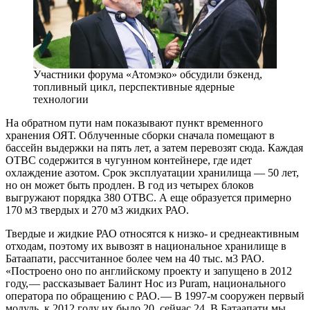
Участники форума «Атомэко» обсудили бэкенд,
топливный цикл, перспективные ядерные
технологии
На обратном пути нам показывают пункт временного
хранения ОЯТ. Облученные сборки сначала помещают в
бассейн выдержки на пять лет, а затем перевозят сюда. Каждая
ОТВС содержится в чугунном контейнере, где идет
охлаждение азотом. Срок эксплуатации хранилища — 50 лет,
но он может быть продлен. В год из четырех блоков
выгружают порядка 380 ОТВС. А еще образуется примерно
170 м3 твердых и 270 м3 жидких РАО.
Твердые и жидкие РАО относятся к низко- и среднеактивным
отходам, поэтому их вывозят в национальное хранилище в
Батаапати, рассчитанное более чем на 40 тыс. м3 РАО.
«Построено оно по английскому проекту и запущено в 2012
году, — рассказывает Балинт Нос из Puram, национального
оператора по обращению с РАО. — В 1997-м сооружен первый
модуль, к 2012 году их было 20, сейчас 24. В Батаапати мы