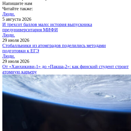
Напишите нам
Читайте также:
Люди.
5 августа 2026
И трехсот баллов мало: история выпускника
предуниверситария МИФИ
Люди.
29 июля 2026
Cтобалльники из атомградов поделились методами
подготовки к ЕГЭ
Люди.
29 июля 2026
От «Ханхикиви-1» до «Пакша-2»: как финский студент строит
атомную карьеру