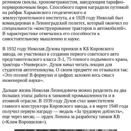
резчиком свеклы, хронометражистом, заведующим тарифно-
нормировочным бюро. Способного парня наградили путевкой
на рабфак Харьковского геодезического и
землеустроительного института, а в 1928 году ­Николай был
командирован в Ленинградский политех, который окончил по
специальности «конструирование тракторов и автомобилей».
В характеристике отмечались его способности к
самостоятельному мышлению и науке.
В 1932 году Николая Духова приняли в КБ Кировского
завода, он участвовал в создании первого советского авто
представительского класса Л-1, 75-тонного подъемного крана,
трактора «Универсал». Духов начал читать лекции для
студентов автотехникума. О своем предмете он отзывался так:
«Это поэзия! В формулах и цифрах заложен весь смысл
инженерной науки».
Дальше жизнь Николая ­Леонидовича можно разделить на два
больших этапа: работа в танковой промышленности и в
атомной отрасли. В 1939 году Духов стал заместителем
главного конструктора Кировского завода, а в марте 1940 года
получил первую награду — медаль «За трудовую доблесть»,
еще через месяц — орден Ленина за разработку танков КВ
(«Клим Ворошилов»).