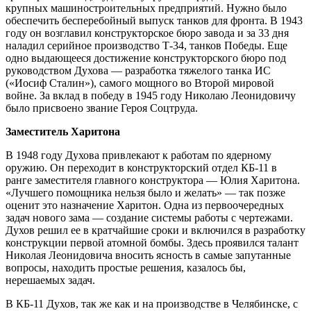
крупных машиностроительных предприятий. Нужно было
обеспечить бесперебойный выпуск танков для фронта. В 1943
году он возглавил конструкторское бюро завода и за 33 дня
наладил серийное производство Т-34, танков Победы. Еще
одно выдающееся достижение конструкторского бюро под
руководством Духова — разработка тяжелого танка ИС
(«Иосиф Сталин»), самого мощного во Второй мировой
войне. За вклад в победу в 1945 году Николаю Леонидовичу
было присвоено звание Героя Соцтруда.
Заместитель Харитона
В 1948 году Духова привлекают к работам по ядерному
оружию. Он переходит в конструкторский отдел КБ-11 в
ранге заместителя главного конструктора — Юлия Харитона.
«Лучшего помощника нельзя было и желать» — так позже
оценит это назначение Харитон. Одна из первоочередных
задач нового зама — создание системы работы с чертежами.
Духов решил ее в кратчайшие сроки и включился в разработку
конструкции первой атомной бомбы. Здесь проявился талант
Николая Леонидовича вносить ясность в самые запутанные
вопросы, находить простые решения, казалось бы,
нерешаемых задач.
В КБ-11 Духов, так же как и на производстве в Челябинске, с