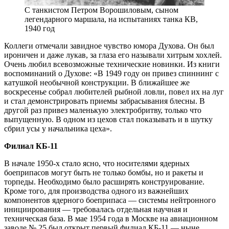
С танкистом Петром Ворошиловым, сыном
легендарного маршала, на испытаниях танка КВ,
1940 год
Коллеги отмечали завидное чувство юмора Духова. Он был
ироничен и даже лукав, за глаза его называли хитрым хохлей.
Очень любил всевозможные технические новинки. Из книги
воспоминаний о Духове: «В 1949 году он привез спиннинг с
катушкой необычной конструкции. В ближайшее же
воскресенье собрал любителей рыбной ловли, повел их на луг
и стал демонстрировать приемы забрасывания блесны. В
другой раз привез маленькую электробритву, только что
выпущенную. В одном из цехов стал показывать и в шутку
сбрил усы у начальника цеха».
Филиал КБ-11
В начале 1950-х стало ясно, что носителями ядерных
боеприпасов могут быть не только бомбы, но и ракеты и
торпеды. Необходимо было расширять конструирование.
Кроме того, для производства одного из важнейших
компонентов ядерного боеприпаса — системы нейтронного
инициирования — требовалась отдельная научная и
техническая база. В мае 1954 года в Москве на авиационном
заводе № 25 был открыт первый филиал КБ-11 — ныне