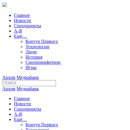
Главное
Новости
Спецпроекты
А-Я
Ещё…
Контур Первого
Технологии
Люди
История
Синхроинфотрон
Игры
Архив
Медиабанк
Архив
Медиабанк
Главное
Новости
Спецпроекты
А-Я
Ещё…
Контур Первого
Технологии