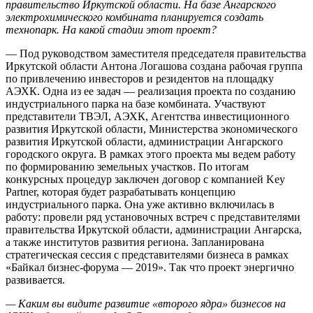
правительство Иркутской области. На базе Ангарского
электрохимического комбината планируется создать
технопарк. На какой стадии этот проект?
— Под руководством заместителя председателя правительства
Иркутской области Антона Логашова создана рабочая группа
по привлечению инвесторов и резидентов на площадку
АЭХК. Одна из ее задач — реализация проекта по созданию
индустриального парка на базе комбината. Участвуют
представители ТВЭЛ, АЭХК, Агентства инвестиционного
развития Иркутской области, Министерства экономического
развития Иркутской области, администрации Ангарского
городского округа. В рамках этого проекта мы ведем работу
по формированию земельных участков. По итогам
конкурсных процедур заключен договор с компанией Key
Partner, которая будет разрабатывать концепцию
индустриального парка. Она уже активно включилась в
работу: провели ряд установочных встреч с представителями
правительства Иркутской области, администрации Ангарска,
а также институтов развития региона. Запланирована
стратегическая сессия с представителями бизнеса в рамках
«Байкал бизнес-форума — 2019». Так что проект энергично
развивается.
— Каким вы видите развитие «второго ядра» бизнесов на