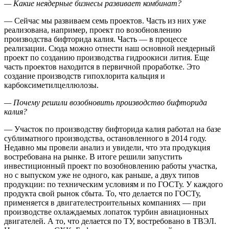
— Какие неядерные бизнесы развивает комбинат?
— Сейчас мы развиваем семь проектов. Часть из них уже
реализована, например, проект по возобновлению
производства бифторида калия. Часть — в процессе
реализации. Сюда можно отнести наш основной неядерный
проект по созданию производства гидроокиси лития. Еще
часть проектов находится в первичной проработке. Это
создание производств гипохлорита кальция и
карбоксиметилцеллюлозы.
— Почему решили возобновить производство бифторида
калия?
— Участок по производству бифторида калия работал на базе
сублиматного производства, остановленного в 2014 году.
Недавно мы провели анализ и увидели, что эта продукция
востребована на рынке. В итоге решили запустить
инвестиционный проект по возобновлению работы участка,
но с выпуском уже не одного, как раньше, а двух типов
продукции: по техническим условиям и по ГОСТу. У каждого
продукта свой рынок сбыта. То, что делается по ГОСТу,
применяется в двигателестроительных компаниях — при
производстве охлаждаемых лопаток турбин авиационных
двигателей. А то, что делается по ТУ, востребовано в ТВЭЛ.