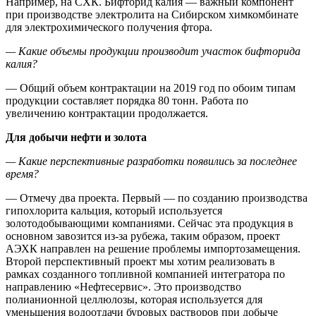
Например, на СХК. Бифторид калия — важный компонент
при производстве электролита на Сибирском химкомбинате
для электрохимического получения фтора.
— Какие объемы продукции производит участок бифторида
калия?
— Общий объем контрактации на 2019 год по обоим типам
продукции составляет порядка 80 тонн. Работа по
увеличению контрактации продолжается.
Для добычи нефти и золота
— Какие перспективные разработки появились за последнее
время?
— Отмечу два проекта. Первый — по созданию производства
гипохлорита кальция, который используется
золотодобывающими компаниями. Сейчас эта продукция в
основном завозится из-за рубежа, таким образом, проект
АЭХК направлен на решение проблемы импортозамещения.
Второй перспективный проект мы хотим реализовать в
рамках созданного топливной компанией интегратора по
направлению «Нефтесервис». Это производство
полианионной целлюлозы, которая используется для
уменьшения водоотдачи буровых растворов при добыче