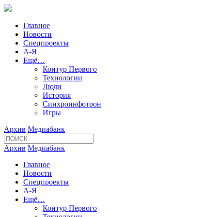
Главное
Новости
Спецпроекты
А-Я
Ещё…
Контур Первого
Технологии
Люди
История
Синхроинфотрон
Игры
Архив
Медиабанк
Архив
Медиабанк
Главное
Новости
Спецпроекты
А-Я
Ещё…
Контур Первого
Технологии