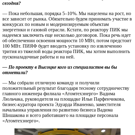
сегодня?
— Пока небольшая, порядка 5–10 %. Мы нацелены на рост, но
все зависит от рынка. Обязательно будем принимать участие в
конкурсах по новым и модернизируемым объектам
энергетики и газовой отрасли. Кстати, по реактору ПИК мы
надеемся заключить еще несколько договоров. Пока речь идет
об обеспечении освоения мощности 10 МВт, потом предстоит
100 МВт. ПИЯФ будет вводить установку по извлечению
трития из тяжелой воды реактора ПИК, мы хотим выполнить
пусконаладочные работы и на ней.
— По проекту в Высоцке кого из специалистов вы бы
отметили?
— Мы собрали отличную команду и получили
положительный результат благодаря тесному сотрудничеству
главного инженера филиала «Атомтехэнерго» Вадима
Люльчака, руководителя на площадке Ильи Парфенчикова,
бизнес-куратора проекта Эдуарда Иваненко, заместителя
начальника управления по развитию бизнеса Вадима
Шишакова и всего работавшего на площадке персонала
«Атомтехэнерго».