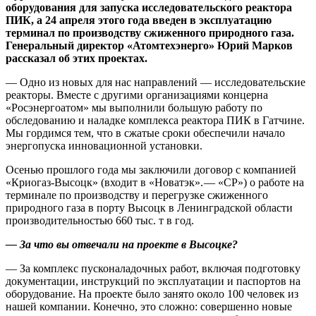
оборудования для запуска исследовательского реактора
ПИК, а 24 апреля этого года введен в эксплуатацию
терминал по производству сжиженного природного газа.
Генеральный директор «Атомтехэнерго» Юрий Марков
рассказал об этих проектах.
— Одно из новых для нас направлений — исследовательские
реакторы. Вместе с другими организациями концерна
«Росэнергоатом» мы выполнили большую работу по
обследованию и наладке комплекса реактора ПИК в Гатчине.
Мы гордимся тем, что в сжатые сроки обеспечили начало
энергопуска инновационной установки.
Осенью прошлого года мы заключили договор с компанией
«Криогаз-Высоцк» (входит в «Новатэк». — «СР») о работе на
терминале по производству и перегрузке сжиженного
природного газа в порту Высоцк в Ленинградской области
производительностью 660 тыс. т в год.
— За что вы отвечали на проекте в Высоцке?
— За комплекс пусконаладочных работ, включая подготовку
документации, инструкций по эксплуатации и паспортов на
оборудование. На проекте было занято около 100 человек из
нашей компании. Конечно, это сложно: совершенно новые