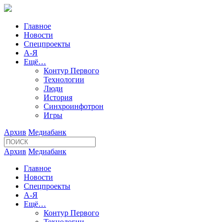
Главное
Новости
Спецпроекты
А-Я
Ещё…
Контур Первого
Технологии
Люди
История
Синхроинфотрон
Игры
Архив
Медиабанк
Архив
Медиабанк
Главное
Новости
Спецпроекты
А-Я
Ещё…
Контур Первого
Технологии