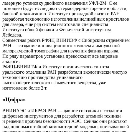
лазерную установку двойного назначения УФЛ‑2М. С ее
помощью будут исследовать термоядерное горение в области,
близкой к зажиганию. Институт прикладной физики РАН
разработал технологию изготовления нелинейных кристаллов
для лазера, еще ряд систем изготовили специалисты
Института общей физики и Физический институт им.
Лебедева.
Совместная работа РФЯЦ-ВНИИЭФ с Сибирским отделением
РАН — создание инновационного комплекса импульсной
малоракурсной томографии для изучения физики взрыва.
По ряду параметров установка превосходит все мировые
аналоги.
РФЯЦ-ВНИИТФ и Институт органического синтеза
уральского отделения РАН разработали экологически чистую
технологию производства уникального
высокоэнергетического взрывчатого вещества, уже
изготовлено более 2 т.
«Цифра»
ВНИИАЭС и ИБРАЭ РАН — давние союзники в создании
цифровых инструментов для разработки атомной техники
и решения проблем безопасности АЭС. Сейчас они работают
над полномасштабной компьютерной моделью, описывающей
поведение топлива в ядерном реакторе: от процессов в твэле