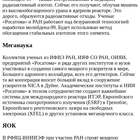
радиоактивный изотоп. Сейчас его получают, облучая мишень
из высокообогащенного урана в ядерном реакторе. Это
дорого, образуются радиоактивные отходы. Ученые
«Росатома» и РАН работают над безурановой технологией
наработки молибдена‑99. Будет использован метод
обогащения стабильных изотопов этого элемента.
Меганаука
Коллектив ученых из ИФВЭ РАН, ИЯФ СО РАН, ОИЯИ,
предприятий «Росатома» и ряда других институтов и вузов
участвовал в создании самого мощного ускорителя в мире,
Большого адронного коллайдера, всех его детекторов. Сейчас
та же кооперация вносит большой вклад в сооружение
ускорителя NICA в Дубне. Академические институты и НИИ
«Росатома» в тесном сотрудничестве создают важнейшие
системы для международного реактора ИТЭР, Европейского
источника синхротронного излучения (ESRF) в Гренобле,
Европейского рентгеновского лазера на свободных
электронах (XFEL) и других установок меганаучного класса.
ЯОК
В РФЯЦ-ВНИИЭФ при участии РАН строят мощную