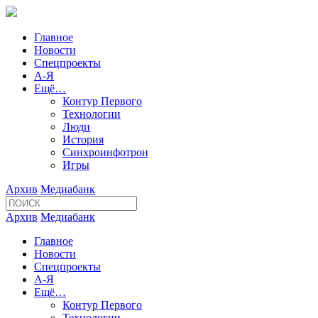
Главное
Новости
Спецпроекты
А-Я
Ещё…
Контур Первого
Технологии
Люди
История
Синхроинфотрон
Игры
Архив
Медиабанк
Архив
Медиабанк
Главное
Новости
Спецпроекты
А-Я
Ещё…
Контур Первого
Технологии