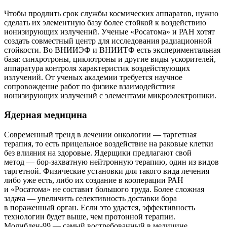
Чтобы продлить срок службы космических аппаратов, нужно
сделать их элементную базу более стойкой к воздействию
ионизирующих излучений. Ученые «Росатома» и РАН хотят
создать совместный центр для исследования радиационной
стойкости. Во ВНИИЭФ и ВНИИТФ есть экспериментальная
база: синхротроны, циклотроны и другие виды ускорителей,
аппаратура контроля характеристик воздействующих
излучений. От ученых академии требуется научное
сопровождение работ по физике взаимодействия
ионизирующих излучений с элементами микроэлектроники.
Ядерная медицина
Современный тренд в лечении онкологии — таргетная
терапия, то есть прицельное воздействие на раковые клетки
без влияния на здоровые. Ядерщики предлагают свой
метод — бор-захватную нейтронную терапию, один из видов
таргетной. Физические установки для такого вида лечения
либо уже есть, либо их создание в кооперации РАН
и «Росатома» не составит большого труда. Более сложная
задача — увеличить селективность доставки бора
в пораженный орган. Если это удастся, эффективность
технологии будет выше, чем протонной терапии.
Молибден‑99 — самый востребованный в медицине