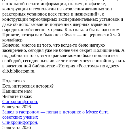
в открытой печати информации, скажем, о «физике,
конструкции и технологии изготовления активных зон
реакторных установок всех типов и назначений», о
конструкции термоядерных экспериментальных установок и
даже об использовании подземных ядерных взрывов в
народно-хозяйственных целях. Как сказали бы на одесском
Привозе, «тогда вам было не сейчас» — не церновский чай
коллайдер.
Конечно, многое из того, что когда-то было наглухо
засекречено, сегодня уже не более чем секрет Полишинеля. А
подробности того, за что раньше можно было поплатиться
свободой, сегодня пытливые читатели могут спокойно узнать
в электронной библиотеке «История «Росатома» по адресу
elib.biblioatom.ru.
Поделиться
Есть интересная история?
Напишите нам
Читайте также:
Синхроинфотрон.
6 августа 2026
Зашел в гастроном — попал в историю: о Музее быта
советских ученых
Синхроинфотрон.
5 августа 2026