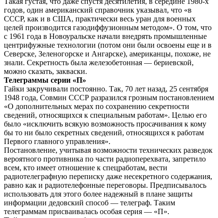
Такая густая, что даже спустя десятилетия, в середине 1980-х
годов, один американский справочник указывал, что «в
СССР, как и в США, практически весь уран для военных
целей производится газодиффузионным методом». О том, что
с 1961 года в Новоуральске начали внедрять промышленные
центрифужные технологии (потом они были освоены еще и в
Северске, Зеленогорске и Ангарске), американцы, похоже, не
знали. Секретность была железобетонная — бериевской,
можно сказать, закваски.
Телеграммы серии «П»
Гайки закручивали постоянно. Так, 70 лет назад, 25 сентября
1948 года, Совмин СССР разразился грозным постановлением
«О дополнительных мерах по сохранению секретности
сведений, относящихся к специальным работам». Целью его
было «исключить всякую возможность просачивания к кому
бы то ни было секретных сведений, относящихся к работам
Первого главного управления».
Постановление, учитывая возможности технических разведок
вероятного противника по части радиоперехвата, запретило
всем, кто имеет отношение к спецработам, вести
радиотелеграфную переписку даже несекретного содержания,
равно как и радиотелефонные переговоры. Предписывалось
использовать для этого более надежный в плане защиты
информации дедовский способ — телеграф. Таким
телеграммам присваивалась особая серия — «П».