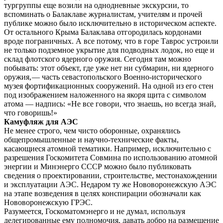
тургруппы еще возили на однодневные экскурсии, то
вспоминать о Балаклаве журналистам, учителям и прочей
публике можно было исключительно в историческом аспекте.
От остального Крыма Балаклава отгородилась кордонами
вроде пограничных. А все потому, что в горе Таврос устроили
не только подземное укрытие для подводных лодок, но еще и
склад флотского ядерного оружия. Сегодня там можно
побывать: этот объект, где уже нет ни субмарин, ни ядерного
оружия, — часть севастопольского Военно-исторического
музея фортификационных сооружений. На одной из его стен
под изображением наложенного на якоря щита с символом
атома — надпись: «Не все говори, что знаешь, но всегда знай,
что говоришь!»
Камуфляж для АЭС
Не менее строго, чем чисто оборонные, охранялись
общепромышленные и научно-технические факты,
касающиеся атомной тематики. Например, исключительно с
разрешения Госкомитета Совмина по использованию атомной
энергии и Минэнерго СССР можно было публиковать
сведения о проектировании, строительстве, местонахождении
и эксплуатации АЭС. Недаром ту же Нововоронежскую АЭС
на этапе возведения в целях конспирации обозначали как
Нововоронежскую ГРЭС.
Разумеется, Госкоматомэнерго и не думал, используя
делегированные ему полномочия, давать добро на размещение