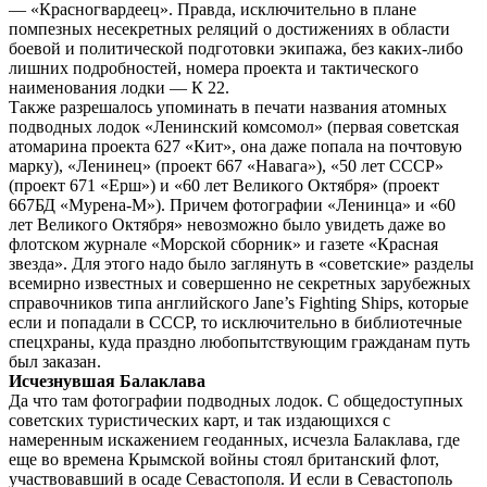
— «Красногвардеец». Правда, исключительно в плане
помпезных несекретных реляций о достижениях в области
боевой и политической подготовки экипажа, без каких-либо
лишних подробностей, номера проекта и тактического
наименования лодки — К 22.
Также разрешалось упоминать в печати названия атомных
подводных лодок «Ленинский комсомол» (первая советская
атомарина проекта 627 «Кит», она даже попала на почтовую
марку), «Ленинец» (проект 667 «Навага»), «50 лет СССР»
(проект 671 «Ерш») и «60 лет Великого Октября» (проект
667БД «Мурена-М»). Причем фотографии «Ленинца» и «60
лет Великого Октября» невозможно было увидеть даже во
флотском журнале «Морской сборник» и газете «Красная
звезда». Для этого надо было заглянуть в «советские» разделы
всемирно известных и совершенно не секретных зарубежных
справочников типа английского Jane’s Fighting Ships, которые
если и попадали в СССР, то исключительно в библиотечные
спецхраны, куда праздно любопытствующим гражданам путь
был заказан.
Исчезнувшая Балаклава
Да что там фотографии подводных лодок. С общедоступных
советских туристических карт, и так издающихся с
намеренным искажением геоданных, исчезла Балаклава, где
еще во времена Крымской войны стоял британский флот,
участвовавший в осаде Севастополя. И если в Севастополь