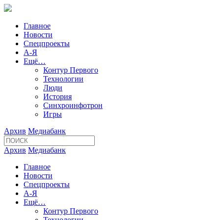
Главное
Новости
Спецпроекты
А-Я
Ещё…
Контур Первого
Технологии
Люди
История
Синхроинфотрон
Игры
Архив
Медиабанк
Архив
Медиабанк
Главное
Новости
Спецпроекты
А-Я
Ещё…
Контур Первого
Технологии