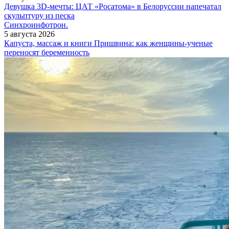
Девушка 3D-мечты: ЦАТ «Росатома» в Белоруссии напечатал
скульптуру из песка
Синхроинфотрон.
5 августа 2026
Капуста, массаж и книги Пришвина: как женщины-ученые
переносят беременность