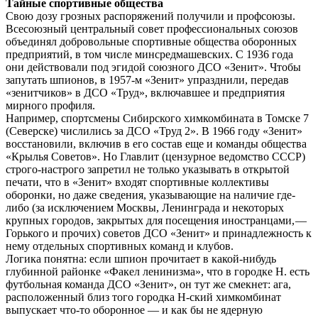
Тайные спортивные общества
Свою дозу грозных распоряжений получили и профсоюзы.
Всесоюзный центральный совет профессиональных союзов
объединял добровольные спортивные общества оборонных
предприятий, в том числе минсредмашевских. С 1936 года
они действовали под эгидой союзного ДСО «Зенит». Чтобы
запутать шпионов, в 1957-м «Зенит» упразднили, передав
«зенитчиков» в ДСО «Труд», включавшее и предприятия
мирного профиля.
Например, спортсмены Сибирского химкомбината в Томске 7
(Северске) числились за ДСО «Труд 2». В 1966 году «Зенит»
восстановили, включив в его состав еще и команды общества
«Крылья Советов». Но Главлит (цензурное ведомство СССР)
строго-настрого запретил не только указывать в открытой
печати, что в «Зенит» входят спортивные коллективы
оборонки, но даже сведения, указывающие на наличие где-
либо (за исключением Москвы, Ленинграда и некоторых
крупных городов, закрытых для посещения иностранцами, —
Горького и прочих) советов ДСО «Зенит» и принадлежность к
нему отдельных спортивных команд и клубов.
Логика понятна: если шпион прочитает в какой-нибудь
глубинной районке «Факел ленинизма», что в городке Н. есть
футбольная команда ДСО «Зенит», он тут же смекнет: ага,
расположенный близ того городка Н-ский химкомбинат
выпускает что-то оборонное — и как бы не ядерную