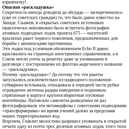
взрывчатку!
Опасная «раскладушка»
Секретность иногда доходила до абсурда — засекречивалось
(уже от советских граждан) то, что было давно известно на
Западе. Скажем, в открытых советских источниках
практически невозможно было встретить фотографии
атомных подводных лодок проекта 675 — носителей
крылатых ракет первого поколения, предназначенных для
борьбы с авианосцами противника.
Эти лодки под условным обозначением Echo II давно
красовались на страницах иностранных справочников, а в
Союзе могли упечь за решетку даже за упоминание в
разговоре с посторонними их флотско-жаргонного названия
— «раскладушка».
Почему «раскладушка»? Да потому что эти ракеты
запускались исключительно из надводного положения:
субмарина всплывала, откидывала в передней части рубки
ограждение антенны радара наведения и поднимала
спрятанные в корпусе крупногабаритные пусковые
контейнеры. Натовские самолеты-разведчики не раз
фотографировали эти метаморфозы с советскими подводными
«трансформерами» во время учений далеко за пределами
наших территориальных вод.
Впрочем, Главлит милостиво разрешил упоминать в открытой
печати одну из почти трех десятков атомных лодок этого типа