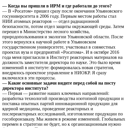
— Когда вы пришли в ИРМ и где работали до этого?
— В «Росатом» пришел сразу после окончания Ульяновского
госуниверситета в 2006 году. Первым местом работы стал
НИИ атомных реакторов — отдел радиационной
безопасности, потом отдел защиты окружающей среды. Затем
перешел в Министерство лесного хозяйства,
природопользования и экологии Ульяновской области. После
этого вернулся к научной работе в Ульяновском
государственном университете, участвовал в совместных
проектах вуза и предприятий «Росатома». И в октябре 2016
года меня пригласили в Институт реакторных материалов на
должность заместителя директора по науке. Это было время
изменений в институте: формировалась новая стратегия,
внедрялось проектное управление в НИОКР. Я сразу
включился в эти процессы.
— Какие основные задачи видите перед собой на посту
директора института?
— Первая — развитие наших ключевых направлений:
разработка технологий производства изотопной продукции и
поставка опытных партий инновационной продукции для
ядерной медицины, проведение реакторных и
послереакторных исследований, изготовление продукции по
гособоронзаказу. Мы живем в режиме изменений. Глобальных
перемен в стратегии не будет, но к организационным нужно