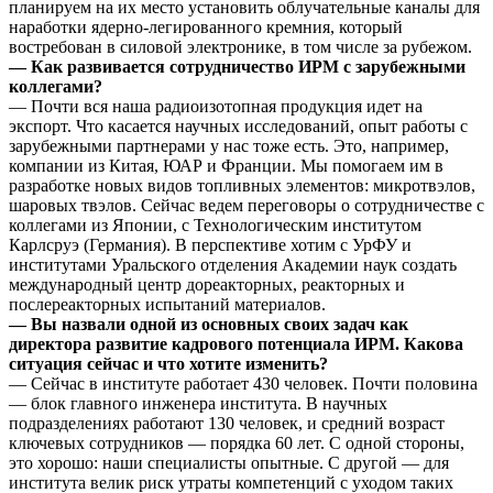
планируем на их место установить облучательные каналы для
наработки ядерно-легированного кремния, который
востребован в силовой электронике, в том числе за рубежом.
— Как развивается сотрудничество ИРМ с зарубежными
коллегами?
— Почти вся наша радиоизотопная продукция идет на
экспорт. Что касается научных исследований, опыт работы с
зарубежными партнерами у нас тоже есть. Это, например,
компании из Китая, ЮАР и Франции. Мы помогаем им в
разработке новых видов топливных элементов: микротвэлов,
шаровых твэлов. Сейчас ведем переговоры о сотрудничестве с
коллегами из Японии, с Технологическим институтом
Карлсруэ (Германия). В перспективе хотим с УрФУ и
институтами Уральского отделения Академии наук создать
международный центр дореакторных, реакторных и
послереакторных испытаний материалов.
— Вы назвали одной из основных своих задач как
директора развитие кадрового потенциала ИРМ. Какова
ситуация сейчас и что хотите изменить?
— Сейчас в институте работает 430 человек. Почти половина
— блок главного инженера института. В научных
подразделениях работают 130 человек, и средний возраст
ключевых сотрудников — порядка 60 лет. С одной стороны,
это хорошо: наши специалисты опытные. С другой — для
института велик риск утраты компетенций с уходом таких