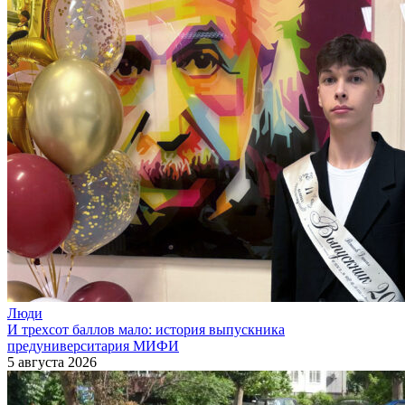
Люди
И трехсот баллов мало: история выпускника
предуниверситария МИФИ
5 августа 2026