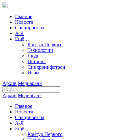
Главное
Новости
Спецпроекты
А-Я
Ещё…
Контур Первого
Технологии
Люди
История
Синхроинфотрон
Игры
Архив
Медиабанк
Архив
Медиабанк
Главное
Новости
Спецпроекты
А-Я
Ещё…
Контур Первого
Технологии