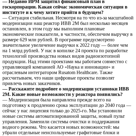
— Недавно ИРМ защитил финансовый план в
госкорпорации. Какая сейчас экономическая ситуация в
институте и к чему хотите прийти в будущем?
— Ситуация стабильная. Несмотря на то что из-за масштабной
модернизации наш реактор ИВВ 2М был несколько месяцев
остановлен, в этом году мы выполним плановые
экономические показатели, в частности, обеспечим выручку в
размере 629 млн рублей. В программе предусмотрено
значительное увеличение выручки к 2022 году — более чем
на 1 млрд рублей. У нас в копилке 24 проекта по разработке
технологий производства новых видов радиоизотопной
продукции. Над этими проектами мы работаем совместно с
управляющей компанией АО «Наука и инновации» и
отраслевым интегратором Rusatom Healthcare. Также
рассчитываем, что наши цифровые проекты позволят
привлечь новых заказчиков.
— Расскажите подробнее о модернизации установки ИВВ
2М. Какие новые возможности у реактора появились?
— Модернизация была направлена прежде всего на
подготовку к продлению срока эксплуатации до 2040 года —
сейчас у нас лицензия только до 2025-го. Мы установили
новые системы автоматизированной защиты, новый пульт
управления. Заменили системы очистки и поддержания
водного режима. Что касается новых возможностей: мы
убрали отдельные неиспользуемые графитовые блоки и