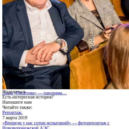
Поделиться
Лица «Росатома» — панорама…
Есть интересная история?
Напишите нам
Читайте также:
Репортаж.
7 марта 2019
«Впереди у нас сотни испытаний» — фоторепортаж с
Нововоронежской АЭС