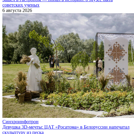
советских ученых
6 августа 2026
Синхроинфотрон
Девушка 3D-мечты: ЦАТ «Росатома» в Белоруссии напечатал
скульптуру из песка