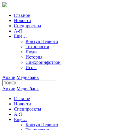
Главное
Новости
Спецпроекты
А-Я
Ещё…
Контур Первого
Технологии
Люди
История
Синхроинфотрон
Игры
Архив
Медиабанк
Архив
Медиабанк
Главное
Новости
Спецпроекты
А-Я
Ещё…
Контур Первого
Технологии