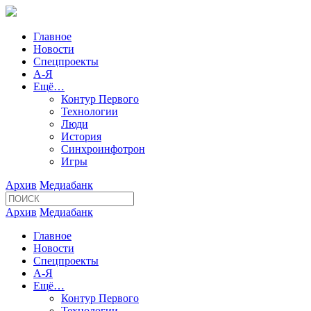
Главное
Новости
Спецпроекты
А-Я
Ещё…
Контур Первого
Технологии
Люди
История
Синхроинфотрон
Игры
Архив
Медиабанк
Архив
Медиабанк
Главное
Новости
Спецпроекты
А-Я
Ещё…
Контур Первого
Технологии