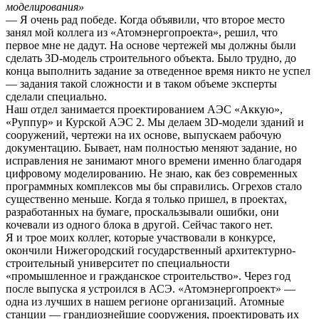
моделирования»
— Я очень рад победе. Когда объявили, что второе место
занял мой коллега из «Атомэнергопроекта», решил, что
первое мне не дадут. На основе чертежей мы должны были
сделать 3D-модель строительного объекта. Было трудно, до
конца выполнить задание за отведенное время никто не успел
— задания такой сложности и в таком объеме эксперты
сделали специально.
Наш отдел занимается проектированием АЭС «Аккую»,
«Руппур» и Курской АЭС 2. Мы делаем 3D-модели зданий и
сооружений, чертежи на их основе, выпускаем рабочую
документацию. Бывает, нам полностью меняют задание, но
исправления не занимают много времени именно благодаря
цифровому моделированию. Не знаю, как без современных
программных комплексов мы бы справились. Огрехов стало
существенно меньше. Когда я только пришел, в проектах,
разработанных на бумаге, проскальзывали ошибки, они
кочевали из одного блока в другой. Сейчас такого нет.
Я и трое моих коллег, которые участвовали в конкурсе,
окончили Нижегородский государственный архитектурно-
строительный университет по специальности
«промышленное и гражданское строительство». Через год
после выпуска я устроился в АСЭ. «Атомэнергопроект» —
одна из лучших в нашем регионе организаций. Атомные
станции — грандиознейшие сооружения, проектировать их