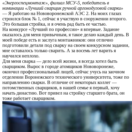
«Энергоспецмонтаж», филиал МСУ-5, победитель в
номинации «Лучший сварщик ручной аргонодуговой сварки»
— Я работаю на Нововоронежской АЭС 2. На моих глазах
строился блок № 1, сейчас я участвую в сооружении второго.
Это большая стройка, и я очень рад быть ее частью.
На конкурсе «Лучший по профессии» я впервые. Задание
оказалось для меня привычным, я такое делаю каждый день. В
моей победе есть и заслуга монтажников: они отлично
подготовили детали под сварку на своем конкурсном задании,
мне оставалось только сварить. А за восемь лет варить я
научился неплохо.
Для меня сварка — дело всей жизни, я всегда хотел быть
сварщиком. Вырос в городе атомщиков Нововоронеже,
окончил профессиональный лицей, сейчас учусь на заочном
отделении Воронежского технического университета, тоже по
направлению сварки. В отличие от некоторых коллег —
потомственных сварщиков, в нашей семье я первый, хочу
начать династию. Вот привел на стройку старшего брата, он
тоже работает сварщиком.