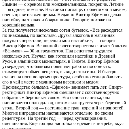
Зимние — с хреном или можжевельником, покрепче. Летние
— ягодные, помягче. Настойка послаще, с облепихой и медом,
очень нравится женщинам. Недавно Виктор Ефимов сделал
настойку на травах и боярышнике. Говорит, похоже на
хороший коньяк.
За год получается несколько сотен бутылок. «Все расходится
по знакомым, по застольям. Друзья алкоголь в магазинах
покупать перестали, перешли мои настойки», — говорит
Виктор Ефимов. Вершиной своего творчества считает бальзам
«Ефимов» — 90 ингредиентов. Над рецептом трудился
несколько лет. Изучал, как готовили настойки в Древней
Руси, в альпийских монастырях, в Тибете. Виктор Ефимов
утверждает, что бальзам повышает работоспособность,
стимулирует обмен веществ, выводит токсины. И быстро
ставит на ноги во время простуды, особенно если добавлять
его в чай вместе с малиновым вареньем и медом.
Производство бальзама «Ефимов» занимает пять лет. Спирт-
ректификат Виктор Ефимов смешивает с собственноручно
собранным березовым соком. Это основа напитка, она
настаивается полгода-год, потом фильтруется через березовый
уголь. Второй год — настаивание трав, корений и пряностей.
Многие ингредиенты настаиваются отдельно, по своим
рецептурам. На третий год — черед купажирования,
смешивания. Еще год-два настойка созревает в погребе, вкус
ее округляется.