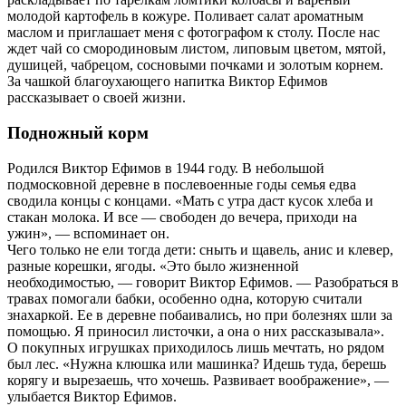
молодой картофель в кожуре. Поливает салат ароматным
маслом и приглашает меня с фотографом к столу. После нас
ждет чай со смородиновым листом, липовым цветом, мятой,
душицей, чабрецом, сосновыми почками и золотым корнем.
За чашкой благоухающего напитка Виктор Ефимов
рассказывает о своей жизни.
Подножный корм
Родился Виктор Ефимов в 1944 году. В небольшой
подмосковной деревне в послевоенные годы семья едва
сводила концы с концами. «Мать с утра даст кусок хлеба и
стакан молока. И все — свободен до вечера, приходи на
ужин», — вспоминает он.
Чего только не ели тогда дети: сныть и щавель, анис и клевер,
разные корешки, ягоды. «Это было жизненной
необходимостью, — говорит Виктор Ефимов. — Разобраться в
травах помогали бабки, особенно одна, которую считали
знахаркой. Ее в деревне побаивались, но при болезнях шли за
помощью. Я приносил листочки, а она о них рассказывала».
О покупных игрушках приходилось лишь мечтать, но рядом
был лес. «Нужна клюшка или машинка? Идешь туда, берешь
корягу и вырезаешь, что хочешь. Развивает воображение», —
улыбается Виктор Ефимов.