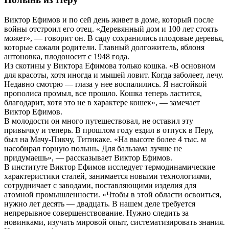
Виктор Ефимов и по сей день живет в доме, который после
войны отстроил его отец. «Деревянный дом и 100 лет стоять
может», — говорит он. В саду сохранились плодовые деревья,
которые сажали родители. Главный долгожитель, яблоня
антоновка, плодоносит с 1948 года.
Из скотины у Виктора Ефимова только кошка. «В основном
для красоты, хотя иногда и мышей ловит. Когда заболеет, лечу.
Недавно смотрю — глаза у нее воспалились. Я настойкой
прополиса промыл, все прошло. Кошка теперь ластится,
благодарит, хотя это не в характере кошек», — замечает
Виктор Ефимов.
В молодости он много путешествовал, не оставил эту
привычку и теперь. В прошлом году ездил в отпуск в Перу,
был на Мачу-Пикчу, Титикаке. «На высоте более 4 тыс. м
насобирал горную полынь. Для бальзама лучше не
придумаешь», — рассказывает Виктор Ефимов.
В институте Виктор Ефимов исследует термодинамические
характеристики сталей, занимается новыми технологиями,
сотрудничает с заводами, поставляющими изделия для
атомной промышленности. «Чтобы в этой области освоиться,
нужно лет десять — двадцать. В нашем деле требуется
непрерывное совершенствование. Нужно следить за
новинками, изучать мировой опыт, систематизировать знания.