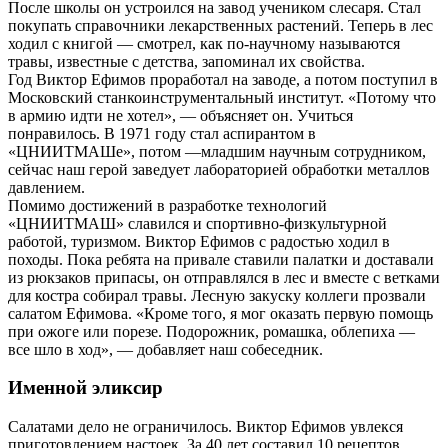
После школы он устроился на завод учеником слесаря. Стал
покупать справочники лекарственных растений. Теперь в лес
ходил с книгой — смотрел, как по-научному называются
травы, известные с детства, запоминал их свойства.
Год Виктор Ефимов проработал на заводе, а потом поступил в
Московский станкоинструментальный институт. «Потому что
в армию идти не хотел», — объясняет он. Учиться
понравилось. В 1971 году стал аспирантом в
«ЦНИИТМАШе», потом —младшим научным сотрудником,
сейчас наш герой заведует лабораторией обработки металлов
давлением.
Помимо достижений в разработке технологий
«ЦНИИТМАШ» славился и спортивно-физкультурной
работой, туризмом. Виктор Ефимов с радостью ходил в
походы. Пока ребята на привале ставили палатки и доставали
из рюкзаков припасы, он отправлялся в лес и вместе с ветками
для костра собирал травы. Лесную закуску коллеги прозвали
салатом Ефимова. «Кроме того, я мог оказать первую помощь
при ожоге или порезе. Подорожник, ромашка, облепиха —
все шло в ход», — добавляет наш собеседник.
Именной эликсир
Салатами дело не ограничилось. Виктор Ефимов увлекся
приготовлением настоек. За 40 лет составил 10 рецептов.