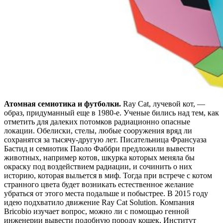
Атомная семиотика и футболки.
Ray Cat, лучевой кот, —
образ, придуманный еще в 1980-е. Ученые бились над тем, как
отметить для далеких потомков радиационно опасные
локации. Обелиски, стелы, любые сооружения вряд ли
сохранятся за тысячу-другую лет. Писательница Франсуаза
Бастид и семиотик Паоло Фаббри предложили вывести
животных, например котов, шкурка которых меняла бы
окраску под воздействием радиации, и сочинить о них
историю, которая выльется в миф. Тогда при встрече с котом
странного цвета будет возникать естественное желание
убраться от этого места подальше и побыстрее. В 2015 году
идею подхватило движение Ray Cat Solution. Компания
Bricobio изучает вопрос, можно ли с помощью генной
инженерии вывести подобную породу кошек, Институт