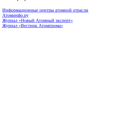
Информационные центры атомной отрасли
Атоминфо.ру
Журнал «Новый Атомный эксперт»
Журнал «Вестник Атомпрома»