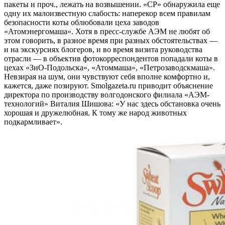
пакеты и проч., лежать на возвышении. «СР» обнаружила еще
одну их малоизвестную слабость: наперекор всем правилам
безопасности коты облюбовали цеха заводов
«Атомэнергомаша». Хотя в пресс-службе АЭМ не любят об
этом говорить, в разное время при разных обстоятельствах —
и на экскурсиях блогеров, и во время визита руководства
отрасли — в объектив фотокорреспондентов попадали коты в
цехах «ЗиО-Подольска», «Атоммаша», «Петрозаводскмаша».
Невзирая на шум, они чувствуют себя вполне комфортно и,
кажется, даже позируют. Smolgazeta.ru приводит объяснение
директора по производству волгодонского филиала «АЭМ-
технологий» Виталия Шишова: «У нас здесь обстановка очень
хорошая и дружелюбная. К тому же народ животных
подкармливает».