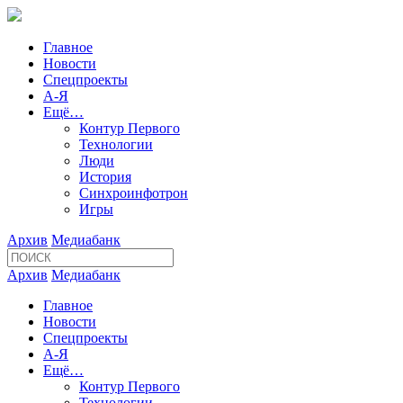
Главное
Новости
Спецпроекты
А-Я
Ещё…
Контур Первого
Технологии
Люди
История
Синхроинфотрон
Игры
Архив
Медиабанк
Архив
Медиабанк
Главное
Новости
Спецпроекты
А-Я
Ещё…
Контур Первого
Технологии