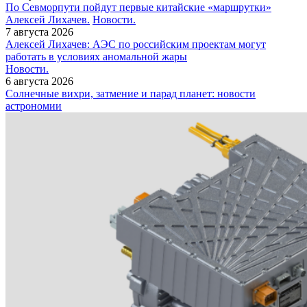
По Севморпути пойдут первые китайские «маршрутки»
Алексей Лихачев.
Новости.
7 августа 2026
Алексей Лихачев: АЭС по российским проектам могут
работать в условиях аномальной жары
Новости.
6 августа 2026
Солнечные вихри, затмение и парад планет: новости
астрономии