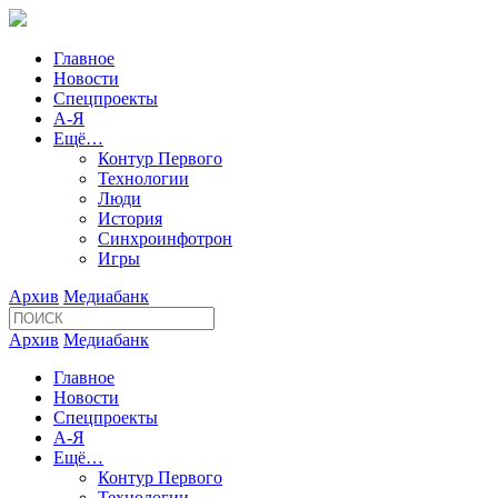
Главное
Новости
Спецпроекты
А-Я
Ещё…
Контур Первого
Технологии
Люди
История
Синхроинфотрон
Игры
Архив
Медиабанк
Архив
Медиабанк
Главное
Новости
Спецпроекты
А-Я
Ещё…
Контур Первого
Технологии