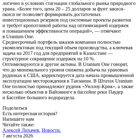
логично в условиях стагнации глобального рынка природного
урана. «Более того, цена 20 – 25 долларов за фунт закиси-
окиси не позволяет формировать достаточных
инвестиционных резервов под системные проекты развития
и требует кропотливой работы над оптимизацией издержек
и повышением эффективности операций», — отмечают
в Uranium One.
Среднесрочный портфель заказов компании полностью
укомплектован под текущий объем производства, а ключевая
задача на 2017 год для предприятий в Казахстане —
структурное сокращение издержек на 10 %.
Оптимизируются и другие активы. В Uranium One говорят,
что до минимального уровня снижена добыча на урановых
рудниках в США, корректируется дата начала промышленной
эксплуатации месторождения в Танзании. В Штатах Uranium
One полностью принадлежит рудник «Уиллоу-Крик», а также
несколько объектов в Вайоминге в бассейне реки Паудер
и Бассейне большого водораздела.
Поделиться
Есть интересная история?
Напишите нам
Читайте также:
Алексей Лихачев.
Новости.
7 августа 2026