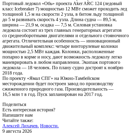
Портовый ледокол «Обь» проекта Aker ARC 124 (ледовый
класс Icebreaker 7) мощностью 12 МВт сможет проходить лед
толщиной 1,5 м на скорости 2 узла, в битом льду толщиной
до 5 м развивать скорость 4 узла. Длина судна — 89,5 м,
ширина — 21,9 м, осадка — 7,5 м. Силовая установка
ледокола состоит из трех главных генераторных агрегатов
со среднеоборотными двигателями и отдельного стояночного
агрегата. Отличительная особенность — инновационный
движительный комплекс: четыре винторулевые колонки
мощностью 2,5 МВт каждая. Колонки, расположенные
попарно в корме и носу, дают возможность ледоколу легко
маневрировать в любом направлении. Экипаж портового
ледокола — 18 человек. По плану судно достроят к ноябрю
2018 года.
По проекту «Ямал СПГ» на Южно-Тамбейском
месторождении будет построен завод по производству
сжиженного природного газа. Производительность —
16,5 млн т в год. Пуск запланирован на 2017 год.
Поделиться
Есть интересная история?
Напишите нам
Читайте также:
Алексей Лихачев.
Новости.
9 августа 2026