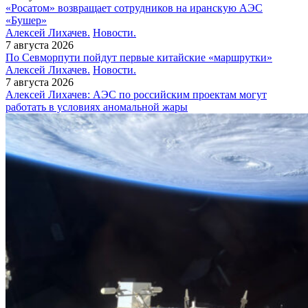
«Росатом» возвращает сотрудников на иранскую АЭС
«Бушер»
Алексей Лихачев.
Новости.
7 августа 2026
По Севморпути пойдут первые китайские «маршрутки»
Алексей Лихачев.
Новости.
7 августа 2026
Алексей Лихачев: АЭС по российским проектам могут
работать в условиях аномальной жары