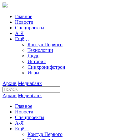
Главное
Новости
Спецпроекты
А-Я
Ещё…
Контур Первого
Технологии
Люди
История
Синхроинфотрон
Игры
Архив
Медиабанк
Архив
Медиабанк
Главное
Новости
Спецпроекты
А-Я
Ещё…
Контур Первого
Технологии