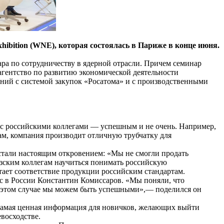
ibition (WNE), которая состоялась в Париже в конце июня.
ара по сотрудничеству в ядерной отрасли. Причем семинар
агентство по развитию экономической деятельности
аний с системой закупок «Росатома» и с производственными
я с российскими коллегами — успешным и не очень. Например,
ам, компания производит отличную трубчатку для
 стали настоящим откровением: «Мы не смогли продать
цузским коллегам научиться понимать российскую
тает соответствие продукции российским стандартам.
ic в России Константин Комиссаров. «Мы поняли, что
о в этом случае мы можем быть успешными»,— поделился он
самая ценная информация для новичков, желающих выйти
восходстве.