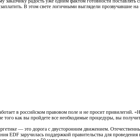
у заказчику радость уже одним фактом готовности поставлять с
заплатить. В этом свете логичными выглядели прозвучавшие на
 работает в российском правовом поле и не просит привилегий. «
 того как вы пройдете все необходимые процедуры, вы получите
ергетике — это дорога с двусторонним движением. Отечественн
пания EDF заручилась поддержкой правительства для проведени