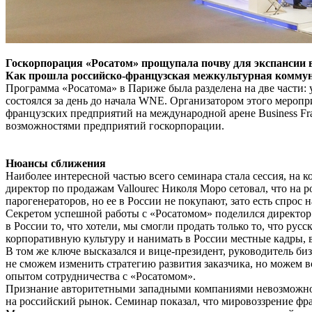
Госкорпорация «Росатом» прощупала почву для экспансии в
Как прошла российско-французская межкультурная комму
Программа «Росатома» в Париже была разделена на две части: 
состоялся за день до начала WNE. Организатором этого мероп
французских предприятий на международной арене Business Fr
возможностями предприятий госкорпорации.
Нюансы сближения
Наиболее интересной частью всего семинара стала сессия, на
директор по продажам Vallourec Николя Моро сетовал, что на
парогенераторов, но ее в России не покупают, зато есть спрос 
Секретом успешной работы с «Росатомом» поделился директор 
в России то, что хотели, мы смогли продать только то, что ру
корпоративную культуру и нанимать в России местные кадры, 
В том же ключе высказался и вице-президент, руководитель би
не сможем изменить стратегию развития заказчика, но можем 
опытом сотрудничества с «Росатомом».
Признание авторитетными западными компаниями невозможнос
на российский рынок. Семинар показал, что мировоззрение фра