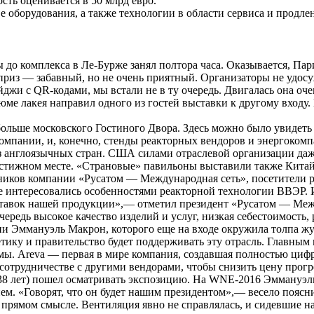
ть оценивается в 50 млрд евро.
 оборудования, а также технологии в области сервиса и продл
до комплекса в Ле-Бурже занял полтора часа. Оказывается, Париж
из — забавный, но не очень приятный. Организаторы не удосуж
йджи с QR-кодами, мы встали не в ту очередь. Двигалась она о
юме лакея направил одного из гостей выставки к другому входу.
больше московского Гостиного Двора. Здесь можно было увидет
омпании, и, конечно, стенды реакторных вендоров и энергоком
 англоязычных стран. США силами отраслевой организации даже
престижном месте. «Страновые» павильоны выставили также Кита
ников компании «Русатом — Международная сеть», посетители р
 интересовались особенностями реакторной технологии ВВЭР. Ин
оставок нашей продукции»,— отметил президент «Русатом — Меж
редь высокое качество изделий и услуг, низкая себестоимость, 
и Эммануэль Макрон, которого еще на входе окружила толпа ж
гетику и правительство будет поддерживать эту отрасль. Главн
емы. Areva — первая в мире компания, создавшая полностью ци
сотрудничестве с другими вендорами, чтобы снизить цену прогр
 38 лет) пошел осматривать экспозицию. На WNE-2016 Эммануэ
сием. «Говорят, что он будет нашим президентом»,— весело поя
 прямом смысле. Вентиляция явно не справлялась, и сидевшие н