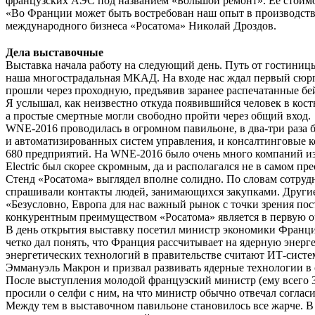
французских АЭС под названием «Большой ремонт». Ее стоимос
«Во Франции может быть востребован наш опыт в производстве
международного бизнеса «Росатома» Николай Дроздов.
Дела выставочные
Выставка начала работу на следующий день. Путь от гостиницы 
наша многострадальная МКАД. На входе нас ждал первый сюрпр
прошли через проходную, предъявив заранее распечатанные бе
Я услышал, как неизвестно откуда появившийся человек в кост
а простые смертные могли свободно пройти через общий вход.
WNE-2016 проводилась в огромном павильоне, в два-три раза 
и автоматизированных систем управления, и консалтинговые к
680 предприятий. На WNE-2016 было очень много компаний из
Electric был скорее скромным, да и располагался не в самом 
Стенд «Росатома» выглядел вполне солидно. По словам сотруд
спрашивали контакты людей, занимающихся закупками. Другие
«Безусловно, Европа для нас важный рынок с точки зрения п
конкурентным преимуществом «Росатома» является в первую оче
В день открытия выставку посетил министр экономики Франци
четко дал понять, что Франция рассчитывает на ядерную энер
энергетических технологий в правительстве считают ИТ-сист
Эммануэль Макрон и призвал развивать ядерные технологии в 
После выступления молодой французский министр (ему всего
просили о селфи с ним, на что министр обычно отвечал согла
Между тем в выставочном павильоне становилось все жарче. В