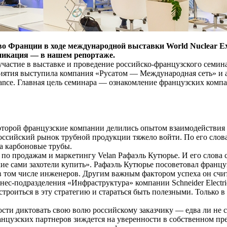
о Франции в ходе международной выставки World Nuclear Exh
никация — в нашем репортаже.
участие в выставке и проведение российско-французского семин
риятия выступила компания «Русатом — Международная сеть» и 
ance. Главная цель семинара — ознакомление французских комп
 которой французские компании делились опытом взаимодействи
 российский рынок трубной продукции тяжело войти. По его слов
на карбоновые трубы.
по продажам и маркетингу Velan Рафаэль Кутюрье. И его слова
сские сами захотели купить». Рафаэль Кутюрье посоветовал фран
в том числе инженеров. Другим важным фактором успеха он счи
знес-подразделения «Инфраструктура» компании Schneider Electr
встроиться в эту стратегию и стараться быть полезными. Тольк
ти диктовать свою волю российскому заказчику — едва ли не 
нцузских партнеров зиждется на уверенности в собственном пре