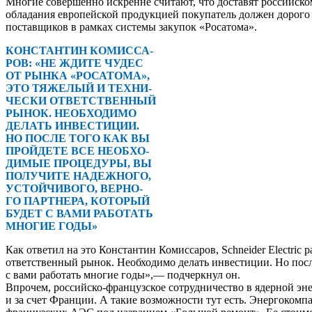
Многие совершенно искренне считают, что доставят российском
обладания европейской продукцией покупатель должен дорого 
поставщиков в рамках системы закупок «Росатома».
КОНСТАНТИН КОМИССА-
РОВ: «НЕ ЖДИТЕ ЧУДЕС
ОТ РЫНКА «РОСАТОМА»,
ЭТО ТЯЖЕЛЫЙ И ТЕХНИ-
ЧЕСКИ ОТВЕТСТВЕННЫЙ
РЫНОК. НЕОБХОДИМО
ДЕЛАТЬ ИНВЕСТИЦИИ.
НО ПОСЛЕ ТОГО КАК ВЫ
ПРОЙДЕТЕ ВСЕ НЕОБХО-
ДИМЫЕ ПРОЦЕДУРЫ, ВЫ
ПОЛУЧИТЕ НАДЕЖНОГО,
УСТОЙЧИВОГО, ВЕРНО-
ГО ПАРТНЕРА, КОТОРЫЙ
БУДЕТ С ВАМИ РАБОТАТЬ
МНОГИЕ ГОДЫ»
Как ответил на это Константин Комиссаров, Schneider Electric
ответственный рынок. Необходимо делать инвестиции. Но после
с вами работать многие годы»,— подчеркнул он.
Впрочем, российско-французское сотрудничество в ядерной эн
и за счет Франции. А такие возможности тут есть. Энергоком