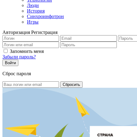
Люди
История
Синхроинфотрон
Игры
Авторизация
Регистрация
Запомнить меня
Забыли пароль?
Сброс пароля