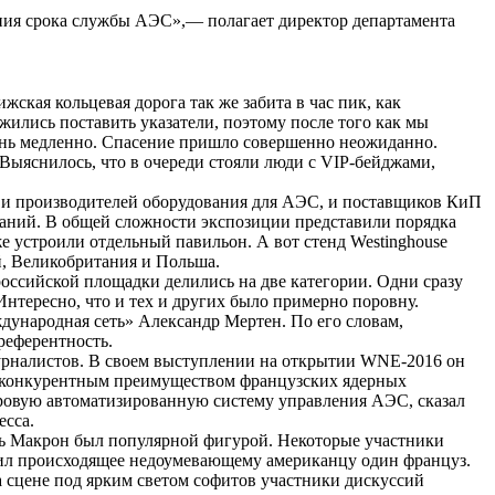
ения срока службы АЭС»,— полагает директор департамента
ская кольцевая дорога так же забита в час пик, как
ились поставить указатели, поэтому после того как мы
чень медленно. Спасение пришло совершенно неожиданно.
 Выяснилось, что в очереди стояли люди с VIP-бейджами,
ь и производителей оборудования для АЭС, и поставщиков КиП
паний. В общей сложности экспозиции представили порядка
 устроили отдельный павильон. А вот стенд Westinghouse
й, Великобритания и Польша.
оссийской площадки делились на две категории. Одни сразу
тересно, что и тех и других было примерно поровну.
дународная сеть» Александр Мертен. По его словам,
референтность.
урналистов. В своем выступлении на открытии WNE-2016 он
ым конкурентным преимуществом французских ядерных
фровую автоматизированную систему управления АЭС, сказал
есса.
ль Макрон был популярной фигурой. Некоторые участники
снил происходящее недоумевающему американцу один француз.
а сцене под ярким светом софитов участники дискуссий