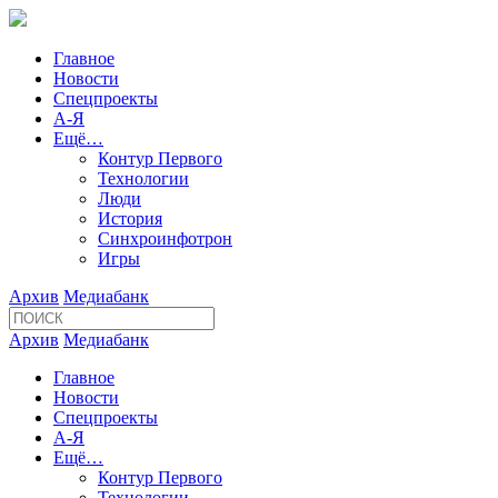
Главное
Новости
Спецпроекты
А-Я
Ещё…
Контур Первого
Технологии
Люди
История
Синхроинфотрон
Игры
Архив
Медиабанк
Архив
Медиабанк
Главное
Новости
Спецпроекты
А-Я
Ещё…
Контур Первого
Технологии