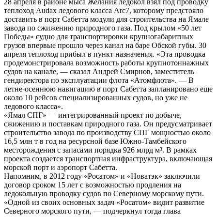
28 апреля в районе мыса Желания ледокол взял под проводку
теплоход Audax ледового класса Arc7, которому предстояло
доставить в порт Сабетта модули для строительства на Ямале
завода по сжижению природного газа. Под крылом «50 лет
Победы» судно для транспортировки крупногабаритных
грузов впервые прошло через канал на баре Обской губы. 30
апреля теплоход прибыл в пункт назначения. «Эта проводка
продемонстрировала возможность работы крупнотоннажных
судов на канале, — сказал Андрей Смирнов, заместитель
гендиректора по эксплуатации флота «Атомфлота». — В
летне-осеннюю навигацию в порт Сабетта запланировано еще
около 10 рейсов специализированных судов, но уже не
ледового класса».
«Ямал СПГ» — интегрированный проект по добыче,
сжижению и поставкам природного газа. Он предусматривает
строительство завода по производству СПГ мощностью около
16,5 млн т в год на ресурсной базе Южно-Тамбейского
месторождения с запасами порядка 926 млрд м³. В рамках
проекта создается транспортная инфраструктура, включающая
морской порт и аэропорт Сабетта.
Напомним, в 2012 году «Росатом» и «Новатэк» заключили
договор сроком 15 лет с возможностью продления на
ледокольную проводку судов по Северному морскому пути.
«Одной из своих основных задач «Росатом» видит развитие
Северного морского пути, — подчеркнул тогда глава