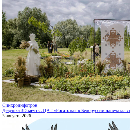
Синхроинфотрон
Девушка 3D-мечты: ЦАТ «Росатома» в Белоруссии напечатал ск
5 августа 2026