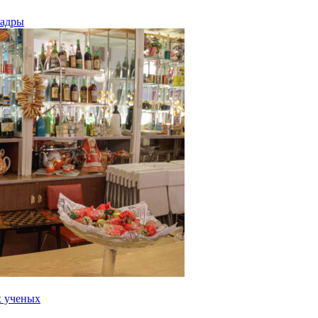
кадры
х ученых